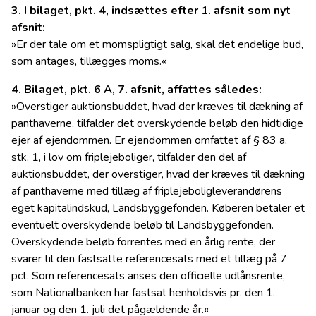
3. I bilaget, pkt. 4, indsættes efter 1. afsnit som nyt
afsnit:
»Er der tale om et momspligtigt salg, skal det endelige bud,
som antages, tillægges moms.«
4. Bilaget, pkt. 6 A, 7. afsnit, affattes således:
»Overstiger auktionsbuddet, hvad der kræves til dækning af
panthaverne, tilfalder det overskydende beløb den hidtidige
ejer af ejendommen. Er ejendommen omfattet af § 83 a,
stk. 1, i lov om friplejeboliger, tilfalder den del af
auktionsbuddet, der overstiger, hvad der kræves til dækning
af panthaverne med tillæg af friplejeboligleverandørens
eget kapitalindskud, Landsbyggefonden. Køberen betaler et
eventuelt overskydende beløb til Landsbyggefonden.
Overskydende beløb forrentes med en årlig rente, der
svarer til den fastsatte referencesats med et tillæg på 7
pct. Som referencesats anses den officielle udlånsrente,
som Nationalbanken har fastsat henholdsvis pr. den 1.
januar og den 1. juli det pågældende år.«