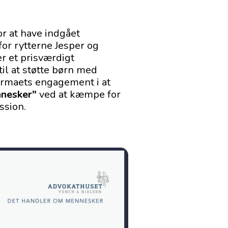
r at have indgået
r rytterne Jesper og
r et prisværdigt
il at støtte børn med
irmaets engagement i at
nesker"
ved at kæmpe for
ssion.