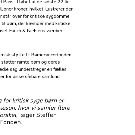
 Paris. I løbet af de sidste 22 år
oner kroner, hvilket illustrerer den
er står over for kritiske sygdomme.
til børn, der kæmper med kritiske
huset Funch & Nielsens værdier.
isk støtte til Børnecancerfonden
r støtter ramte børn og deres
 ædle sag understreger en fælles
ster for disse sårbare samfund.
or kritisk syge børn er
æson, hvor vi samler flere
forskel
," siger Steffen
 Fonden.