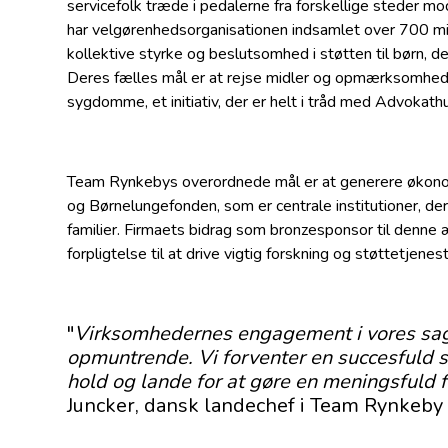
servicefolk træde i pedalerne fra forskellige steder mod
har velgørenhedsorganisationen indsamlet over 700 milli
kollektive styrke og beslutsomhed i støtten til børn, d
Deres fælles mål er at rejse midler og opmærksomhed 
sygdomme, et initiativ, der er helt i tråd med Advokat
Team Rynkebys overordnede mål er at generere økonom
og Børnelungefonden, som er centrale institutioner, de
familier. Firmaets bidrag som bronzesponsor til denne
forpligtelse til at drive vigtig forskning og støttetjene
"
Virksomhedernes engagement i vores sag f
opmuntrende. Vi forventer en succesfuld s
hold og lande for at gøre en meningsfuld 
Juncker, dansk landechef i Team Rynkeby