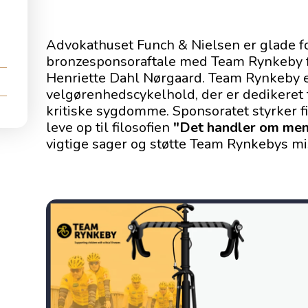
Advokathuset Funch & Nielsen er glade fo
bronzesponsoraftale med Team Rynkeby fo
Henriette Dahl Nørgaard. Team Rynkeby e
velgørenhedscykelhold, der er dedikeret t
kritiske sygdomme. Sponsoratet styrker f
leve op til filosofien
"Det handler om men
vigtige sager og støtte Team Rynkebys mi