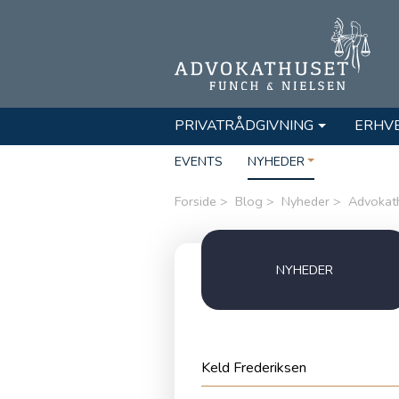
PRIVATRÅDGIVNING
ERHV
EVENTS
NYHEDER
Forside
Blog
Nyheder
Advokath
NYHEDER
Keld Frederiksen