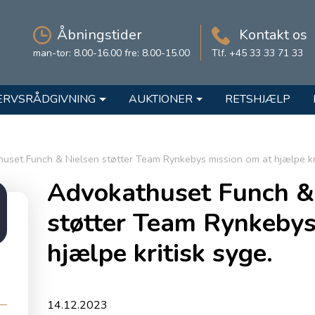
Åbningstider
Kontakt os
man-tor: 8.00-16.00 fre: 8.00-15.00
Tlf. +45 33 33 71 33
ERVSRÅDGIVNING
AUKTIONER
RETSHJÆLP
uset Funch & Nielsen støtter Team Rynkebys mission om at hjælpe kri
Advokathuset Funch &
støtter Team Rynkebys
hjælpe kritisk syge.
14.12.2023