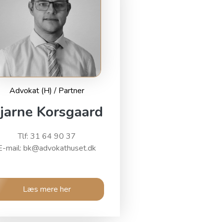
Advokat (H) / Partner
jarne Korsgaard
Tlf: 31 64 90 37
E-mail: bk@advokathuset.dk
Læs mere her