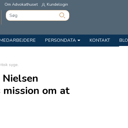
Om Advokathuset
Kundelogin
MEDARBEJDERE
PERSONDATA
KONTAKT
BL
tisk syge.
 Nielsen
 mission om at