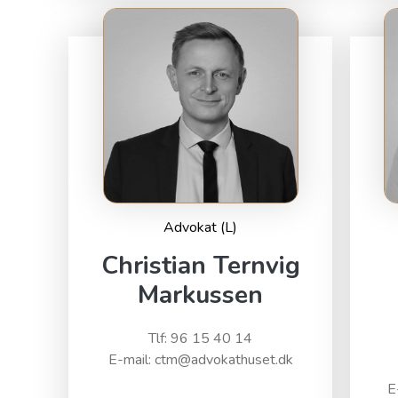
Advokat (L)
Christian Ternvig
Markussen
Tlf: 96 15 40 14
E-mail: ctm@advokathuset.dk
E