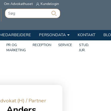
Om Advokathuset
Kundelogin
MEDARBEJDERE
PERSONDATA
KONTAKT
BL
PR OG
RECEPTION
SERVICE
STUD.
MARKETING
JUR.
dvokat (H) / Partner
Anders