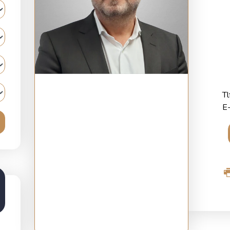
Tl
E-