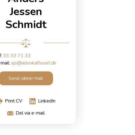
Jessen
Schmidt
f:
33 33 71 33
mail:
ajs@advokathuset.dk
Send sikker mail
Print CV
LinkedIn
Del via e-mail