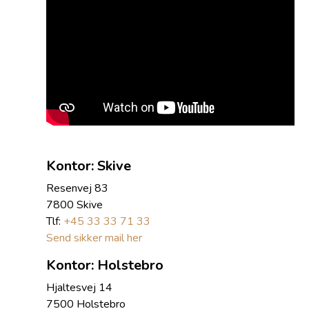
Kontor: Skive
Resenvej 83
7800 Skive
Tlf:
+45 33 33 71 33
Send sikker mail her
Kontor: Holstebro
Hjaltesvej 14
7500 Holstebro