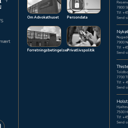
Resenv
7800 S
Tlf:
+45
Om Advokathuset
Persondata
Send si
/S
Nykø
Nygad
rimært
7900 N
Tlf:
+45
Forretningsbetingelser
Privatlivspolitik
Send si
Thist
Toldb
7700 T
Tlf:
+ 4
Send si
Holst
Hjaltes
7500 H
Tlf:
+45
Send si