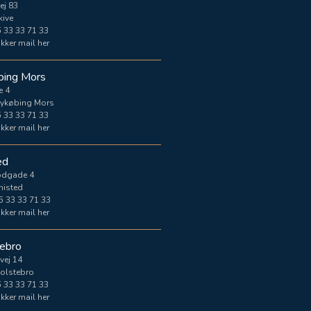
ej 83
kive
 33 33 71 33
kker mail her
bing Mors
e 4
ykøbing Mors
 33 33 71 33
kker mail her
ed
odgade 4
histed
5 33 33 71 33
kker mail her
ebro
vej 14
olstebro
 33 33 71 33
kker mail her