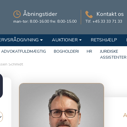
Åbningstider
Kontakt os
man-tor: 8.00-16.00 fre: 8.00-15.00
Tlf. +45 33 33 71 33
ERVSRÅDGIVNING
AUKTIONER
RETSHJÆLP
ADVOKATFULDMÆGTIG
BOGHOLDERI
HR
JURIDISKE
ASSISTENTER
ssen Schmidt
A