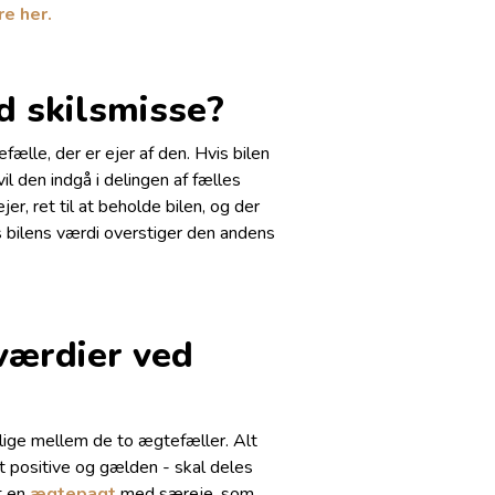
e her.
d skilsmisse?
ælle, der er ejer af den. Hvis bilen
 vil den indgå i delingen af fælles
r, ret til at beholde bilen, og der
is bilens værdi overstiger den andens
værdier ved
 lige mellem de to ægtefæller. Alt
 positive og gælden - skal deles
et en
ægtepagt
med særeje, som