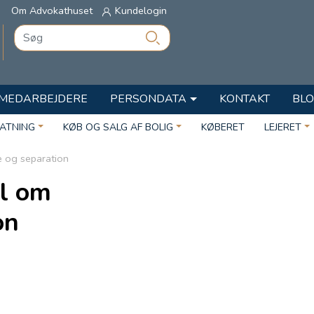
Om Advokathuset
Kundelogin
MEDARBEJDERE
PERSONDATA
KONTAKT
BL
TATNING
KØB OG SALG AF BOLIG
KØBERET
LEJERET
e og separation
ål om
on