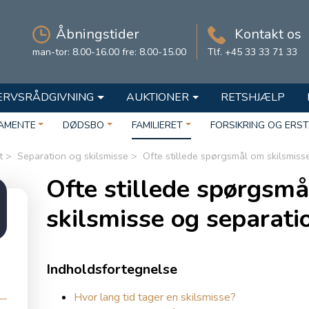
Åbningstider
Kontakt os
man-tor: 8.00-16.00 fre: 8.00-15.00
Tlf. +45 33 33 71 33
ERVSRÅDGIVNING
AUKTIONER
RETSHJÆLP
AMENTE
DØDSBO
FAMILIERET
FORSIKRING OG ERS
t
Separation og skilsmisse
Ofte stillede spørgsmål om skilsmiss
Ofte stillede spørgsm
skilsmisse og separati
Indholdsfortegnelse
Hvor lang tid tager en skilsmisse?