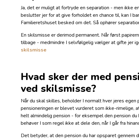
Ja, det er muligt at fortryde en separation - men ikke e
beslutter jer for at give forholdet en chance til, kan I 
Familieretshuset besked om det. Så ophører separatione
En skilsmisse er derimod permanent. Når først papirern
tilbage - medmindre I selvfølgelig vælger at gifte jer
skilsmisse
Hvad sker der med pens
ved skilsmisse?
Når du skal skilles, beholder I normalt hver jeres egen 
pensioneringen er blevet vurderet som ikke-rimelige, at
helt almindelig pension - for eksempel den pension du 
behøver I som regel ikke at dele den, når I går fra hinan
Det betyder, at den pension du har opsparet gennem di