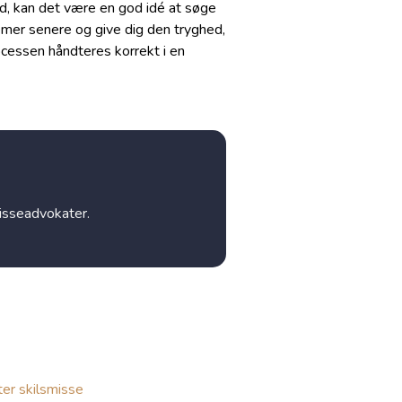
l ud, kan det være en god idé at søge
emer senere og give dig den tryghed,
processen håndteres korrekt i en
misseadvokater.
ter skilsmisse