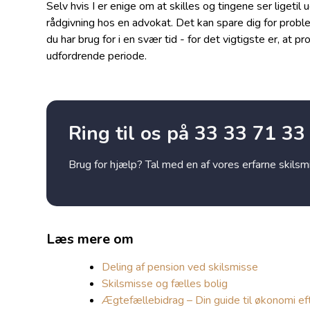
Selv hvis I er enige om at skilles og tingene ser ligeti
rådgivning hos en advokat. Det kan spare dig for probl
du har brug for i en svær tid - for det vigtigste er, at 
udfordrende periode.
Ring til os på 33 33 71 33
Brug for hjælp? Tal med en af vores erfarne skils
Læs mere om
Deling af pension ved skilsmisse
Skilsmisse og fælles bolig
Ægtefællebidrag – Din guide til økonomi ef