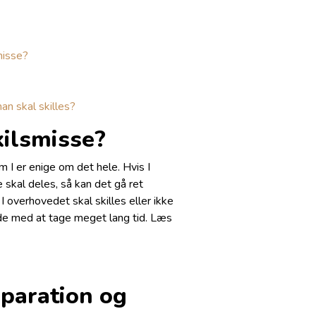
misse?
an skal skilles?
kilsmisse?
m I er enige om det hele. Hvis I
 skal deles, så kan det gå ret
I overhovedet skal skilles eller ikke
ende med at tage meget lang tid. Læs
eparation og