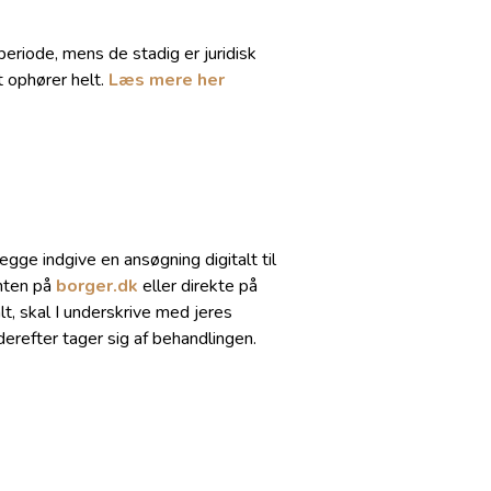
periode, mens de stadig er juridisk
t ophører helt.
Læs mere her
egge indgive en ansøgning digitalt til
enten på
borger.dk
eller direkte på
t, skal I underskrive med jeres
erefter tager sig af behandlingen.