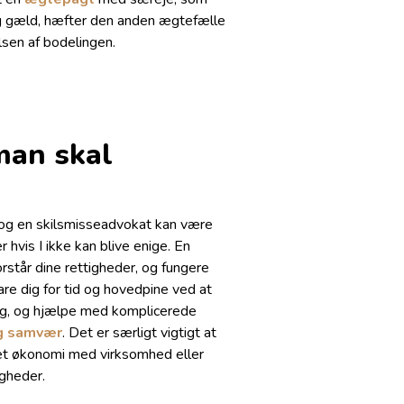
ig gæld, hæfter den anden ægtefælle
sen af bodelingen.
man skal
 og en skilsmisseadvokat kan være
r hvis I ikke kan blive enige. En
rstår dine rettigheder, og fungere
re dig for tid og hovedpine ved at
ling, og hjælpe med komplicerede
g samvær
. Det er særligt vigtigt at
eret økonomi med virksomhed eller
igheder.