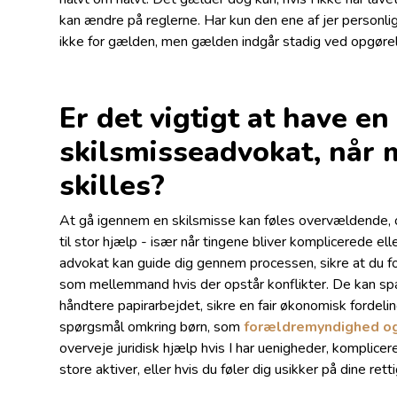
kan ændre på reglerne. Har kun den ene af jer personl
ikke for gælden, men gælden indgår stadig ved opgørel
Er det vigtigt at have en
skilsmisseadvokat, når 
skilles?
At gå igennem en skilsmisse kan føles overvældende,
til stor hjælp - især når tingene bliver komplicerede elle
advokat kan guide dig gennem processen, sikre at du fo
som mellemmand hvis der opstår konflikter. De kan spa
håndtere papirarbejdet, sikre en fair økonomisk forde
spørgsmål omkring børn, som
forældremyndighed o
overveje juridisk hjælp hvis I har uenigheder, komplic
store aktiver, eller hvis du føler dig usikker på dine rett