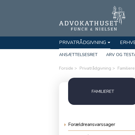
PRIVATRÅDGIVNING
ERHV
ANSÆTTELSESRET
ARV OG TEST
Forside
Privatrådgivning
Familiere
FAMILIERET
Forældreansvarssager