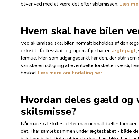
bliver ved med at være det efter skilsmissen.
Læs mer
Hvem skal have bilen ve
Ved skilsmisse skal bilen normalt beholdes af den ægtef
er købt i fællesskab, og ingen af jer har en
ægtepagt
,
formue. Men som udgangspunkt har den, der står som eje
kan ske en udligning af eventuelle forskelle i værdi, hv
boslod.
Læs mere om bodeling her
Hvordan deles gæld og 
skilsmisse?
Når man skal skilles, deler man normalt fællesformuen
det, I har samlet sammen under ægteskabet - både det
halvt om halvt. Det gælder dog kun, hvis I ikke har lav