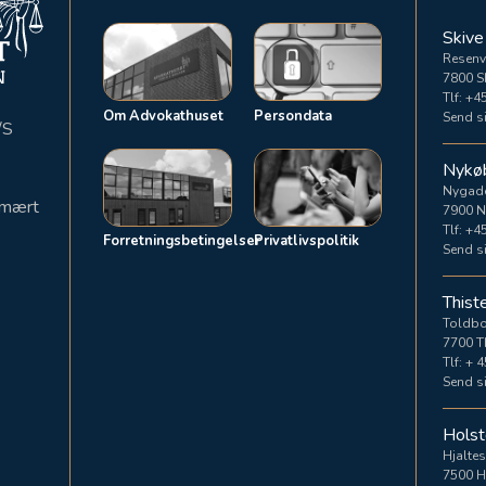
Skive
Resenv
7800 S
Tlf:
+45
Om Advokathuset
Persondata
Send si
/S
Nykø
Nygad
rimært
7900 N
Tlf:
+45
Forretningsbetingelser
Privatlivspolitik
Send si
Thist
Toldb
7700 T
Tlf:
+ 4
Send si
Holst
Hjaltes
7500 H