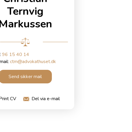
Ternvig
Markussen
f:
96 15 40 14
mail:
ctm@advokathuset.dk
Send sikker mail
Print CV
Del via e-mail