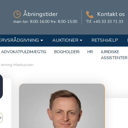
Åbningstider
Kontakt os
man-tor: 8.00-16.00 fre: 8.00-15.00
Tlf. +45 33 33 71 33
ERVSRÅDGIVNING
AUKTIONER
RETSHJÆLP
ADVOKATFULDMÆGTIG
BOGHOLDERI
HR
JURIDISKE
ASSISTENTER
 Ternvig Markussen