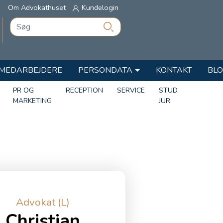
Om Advokathuset
Kundelogin
MEDARBEJDERE
PERSONDATA
KONTAKT
BL
PR OG
RECEPTION
SERVICE
STUD.
MARKETING
JUR.
Advokat (L)
Christian