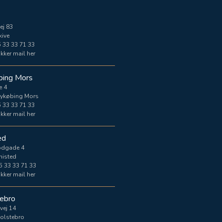
ej 83
kive
 33 33 71 33
kker mail her
bing Mors
e 4
ykøbing Mors
 33 33 71 33
kker mail her
ed
odgade 4
histed
5 33 33 71 33
kker mail her
ebro
vej 14
olstebro