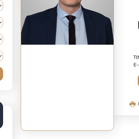
Tl
E-