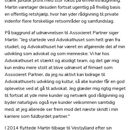
stærk juridisk profil med stor fokus på erhvervsrådgivning.
Martin varetager desuden fortsat ugentlig på frivillig basis
en offentlig retshjælp, hvor han yder rådgivning til private
indenfor flere forskellige retsområder og samfundslag.
På baggrund af udnævnelsen til Associeret Partner siger
Martin: ”Jeg startede ved Advokathuset som helt grøn fra
studiet, og Advokathuset har været en afgørende del af min
udvikling som advokat og som menneske. Vi har hos
Advokathuset et stærkt og alsidigt team, og det gør mig
kun endnu mere stolt at blive udnævnt af firmaet som
Associeret Partner, da jeg nu aktivt kan bidrage til
Advokathusets udvikling og kultur, så alle kunder får en god
oplevelse ved at gå til advokat. Jeg glæder mig rigtig meget
til fortsat at yde mine kunder og netværk god rådgivning og
byder naturligvis også nye kunder velkommen samtidig
med, at jeg allerede ser frem mod det næste skridt i min
karriere som fuldbyrdet partner."
I 2014 flyttede Martin tilbage til Vestjylland efter sin