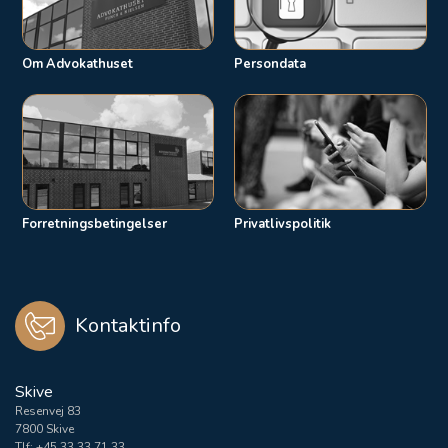
Om Advokathuset
Persondata
Forretningsbetingelser
Privatlivspolitik
Kontaktinfo
Skive
Resenvej 83
7800 Skive
Tlf:
+45 33 33 71 33