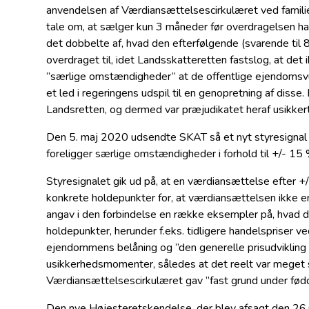
anvendelsen af Værdiansættelsescirkulæret ved familieh
tale om, at sælger kun 3 måneder før overdragelsen h
det dobbelte af, hvad den efterfølgende (svarende til
overdraget til, idet Landsskatteretten fastslog, at det
”særlige omstændigheder” at de offentlige ejendomsv
et led i regeringens udspil til en genopretning af disse
Landsretten, og dermed var præjudikatet heraf usikkert
Den 5. maj 2020 udsendte SKAT så et nyt styresignal f
foreligger særlige omstændigheder i forhold til +/- 15
Styresignalet gik ud på, at en værdiansættelse efter +
konkrete holdepunkter for, at værdiansættelsen ikke e
angav i den forbindelse en række eksempler på, hvad 
holdepunkter, herunder f.eks. tidligere handelspriser v
ejendommens belåning og ”den generelle prisudvikling
usikkerhedsmomenter, således at det reelt var meget 
Værdiansættelsescirkulæret gav ”fast grund under fød
Den nye Højesteretskendelse, der blev afsagt den 26.0