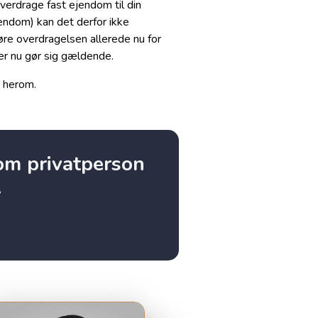
verdrage fast ejendom til din
endom) kan det derfor ikke
re overdragelsen allerede nu for
er nu gør sig gældende.
e herom.
som privatperson
.