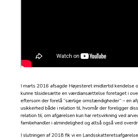
I marts 2016 afsagde Højesteret imidlertid kendelse 
kunne tilsidesætte en værdiansættelse foretaget i o
eftersom der forelå ”særlige omstændigheder” – en afg
usikkerhed både i relation til, hvornår der foreligger 
relation til, om afgørelsen kun har retsvirkning ved arv
familiehandler i almindelighed og altså også ved overdra
I slutningen af 2018 fik vi en Landsskatteretsafgørels