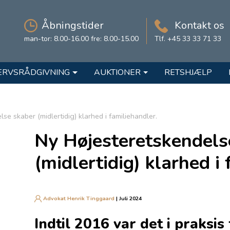
Åbningstider
Kontakt os
man-tor: 8.00-16.00 fre: 8.00-15.00
Tlf. +45 33 33 71 33
ERVSRÅDGIVNING
AUKTIONER
RETSHJÆLP
se skaber (midlertidig) klarhed i familiehandler.
Ny Højesteretskendels
(midlertidig) klarhed i
Advokat Henrik Tinggaard
| Juli 2024
Indtil 2016 var det i praksis