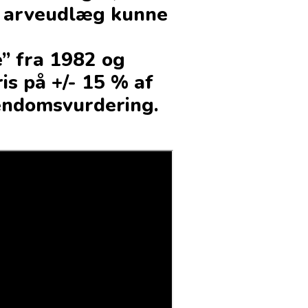
d arveudlæg kunne
” fra 1982 og
ris på +/- 15 % af
endomsvurdering.