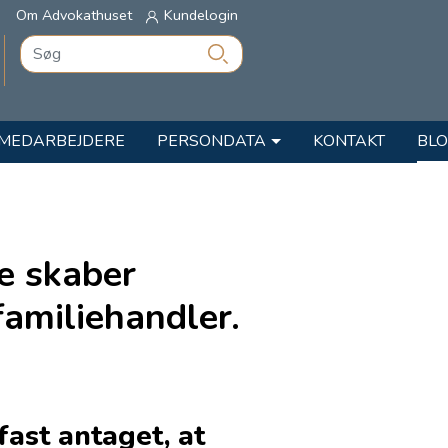
Om Advokathuset
Kundelogin
MEDARBEJDERE
PERSONDATA
KONTAKT
BL
e skaber
 familiehandler.
 fast antaget, at