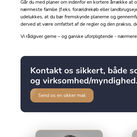
Går du med planer om indenfor en kortere årrække at o
nærmeste familie (f.eks. forældrekøb eller landbrugsej
udelukkes, at du bør fremskynde planerne og gennemfø
derved at være omfattet af de regler og den praksis, d
Vi rådgiver gerne – og ganske uforpligtende - nærmer
Kontakt os sikkert, både 
og virksomhed/myndighed
Send os en sikker mail