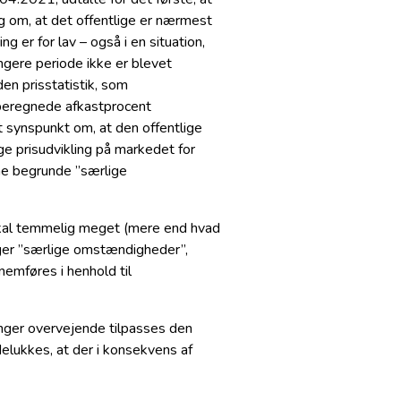
 om, at det offentlige er nærmest
g er for lav – også i en situation,
gere periode ikke er blevet
den prisstatistik, som
n beregnede afkastprocent
t synspunkt om, at den offentlige
ige prisudvikling på markedet for
ne begrunde ”særlige
 skal temmelig meget (mere end hvad
igger ”særlige omstændigheder”,
nemføres i henhold til
inger overvejende tilpasses den
delukkes, at der i konsekvens af