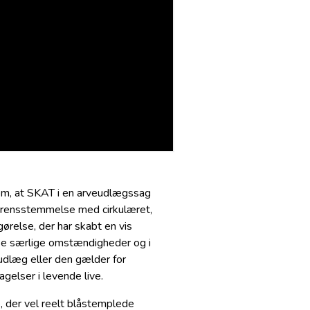
om, at SKAT i en arveudlægssag
verensstemmelse med cirkulæret,
ørelse, der har skabt en vis
disse særlige omstændigheder og i
eudlæg eller den gælder for
gelser i levende live.
e, der vel reelt blåstemplede