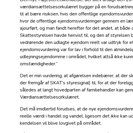
værdiansættelsescirkulæret bygger på en forudsætning
til at bære risikoen, hvis den offentlige ejendomsvurderin
hvor de offentlige ejendomsvurderinger gennem en læn
ajourført, og man fandt herefter for det andet, at både 
Skattestyrelsen havde henvist til, og den af styrelse
vedrørende den udlagte ejendom reelt var udtryk for e
ejendomsvurdering var for lav i forhold til den almindel
udlejningsejendomme i området, hvilket altså ikke kun
omstændigheder.”
Det er min vurdering, at afgørelsen indebærer, at der
der fremgår af SKAT’s styresignal) til, for at der forel
således at langt hovedparten af familiehandler kan gen
Værdiansættelsescirkulæret.
Det må imidlertid forudses, at de nye ejendomsvurder
reelle værdi i handel og vandel, ligesom det ikke kan u
kendelsen vil blive lovgivet på området.