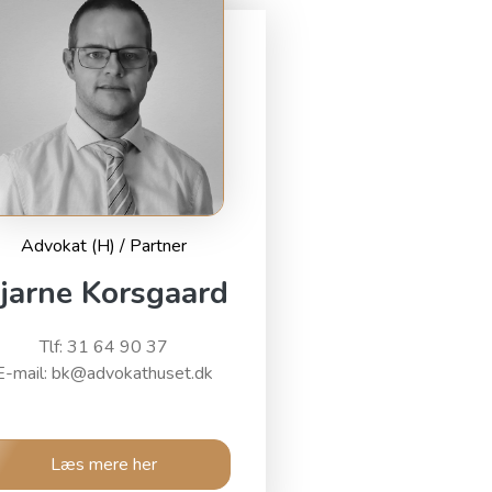
Advokat (H) / Partner
jarne Korsgaard
Tlf: 31 64 90 37
E-mail: bk@advokathuset.dk
Læs mere her