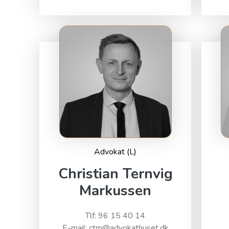
Advokat (L)
Christian Ternvig
Markussen
Tlf: 96 15 40 14
E-mail: ctm@advokathuset.dk