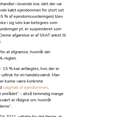
andler i levende live, idet der var
avde købt ejendommen for stort set
 85 % af ejendomsvurderingen) blev
 ikke i sig selv kan betegnes som
urderinger pt. er suspenderet som
. Denne afgørelse er af SKAT anket til
.
or at afgrænse, hvornår der
 %-reglen.
/- 15 % kan anfægtes, hvis der er
r udtryk for en handelsværdi. Man
der kunne være konkrete
ed
salg/køb af ejendommen
,
 i området” – altså temmelig mange
svært at rådgive om, hvornår
derne”.
4.2021, udtalte for det første, at