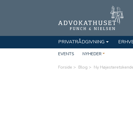
PRIVATRÅDGIVNING
ERHV
EVENTS
NYHEDER
Forside
Blog
Ny Højesteretskendel