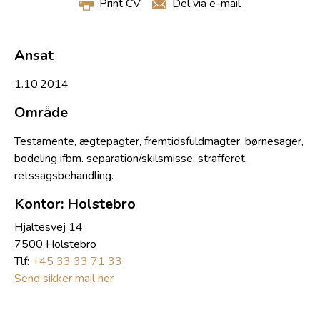
Print CV
Del via e-mail
Ansat
1.10.2014
Område
Testamente, ægtepagter, fremtidsfuldmagter, børnesager,
bodeling ifbm. separation/skilsmisse, strafferet,
retssagsbehandling.
Kontor: Holstebro
Hjaltesvej 14
7500 Holstebro
Tlf:
+45 33 33 71 33
Send sikker mail her