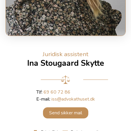
Juridisk assistent
Ina Stougaard Skytte
Tlf:
69 60 72 86
E-mail:
iss@advokathuset.dk
Send sikker mail