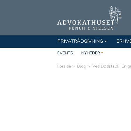
PRIVATRÅDGIVNING
ERHV
EVENTS
NYHEDER
Forside
Blog
Ved Dødsfald | En gui