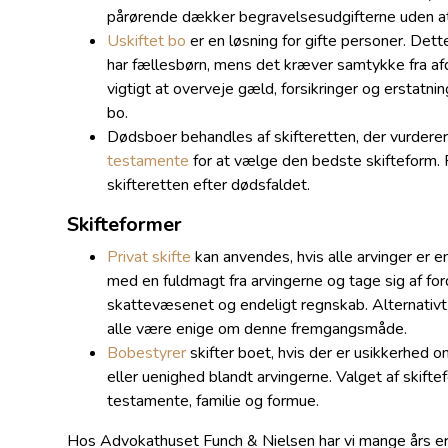
pårørende dækker begravelsesudgifterne uden at
Uskiftet bo
er en løsning for gifte personer. Det
har fællesbørn, mens det kræver samtykke fra a
vigtigt at overveje gæld, forsikringer og erstatnin
bo.
Dødsboer behandles af skifteretten, der vurderer
testamente
for at vælge den bedste skifteform. 
skifteretten efter dødsfaldet.
Skifteformer
Privat skifte
kan anvendes, hvis alle arvinger er 
med en fuldmagt fra arvingerne og tage sig af ford
skattevæsenet og endeligt regnskab. Alternativt 
alle være enige om denne fremgangsmåde.
Bobestyrer
skifter boet, hvis der er usikkerhed 
eller uenighed blandt arvingerne. Valget af skift
testamente, familie og formue.
Hos Advokathuset Funch & Nielsen har vi mange års erfa