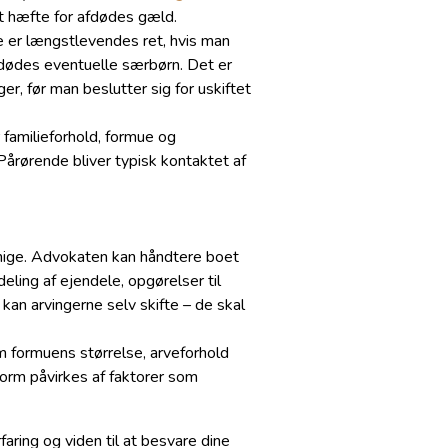
 hæfte for afdødes gæld.
te er længstlevendes ret, hvis man
fdødes eventuelle særbørn. Det er
ger, før man beslutter sig for uskiftet
 familieforhold, formue og
Pårørende bliver typisk kontaktet af
enige. Advokaten kan håndtere boet
eling af ejendele, opgørelser til
kan arvingerne selv skifte – de skal
om formuens størrelse, arveforhold
eform påvirkes af faktorer som
ring og viden til at besvare dine