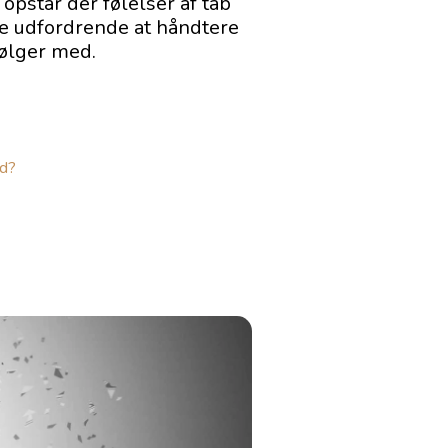
opstår der følelser af tab
re udfordrende at håndtere
følger med.
ld?