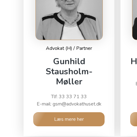
Advokat (H) / Partner
Gunhild
H
Stausholm-
Møller
Tlf: 33 33 71 33
E-mail: gsm@advokathuset.dk
Læs mere her