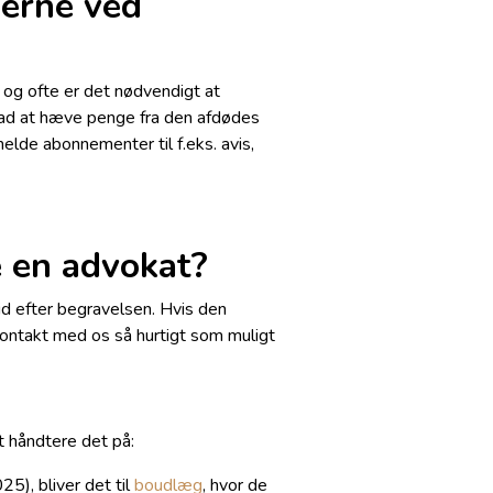
gerne ved
 og ofte er det nødvendigt at
ad at hæve penge fra den afdødes
elde abonnementer til f.eks. avis,
e en advokat?
tid efter begravelsen. Hvis den
ontakt med os så hurtigt som muligt
t håndtere det på:
5), bliver det til
boudlæg
, hvor de