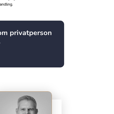
andling.
som privatperson
.